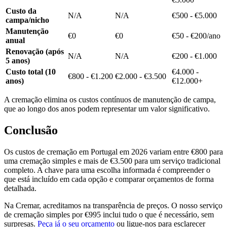
Custo da
N/A
N/A
€500 - €5.000
campa/nicho
Manutenção
€0
€0
€50 - €200/ano
anual
Renovação (após
N/A
N/A
€200 - €1.000
5 anos)
Custo total (10
€4.000 -
€800 - €1.200
€2.000 - €3.500
anos)
€12.000+
A cremação elimina os custos contínuos de manutenção de campa,
que ao longo dos anos podem representar um valor significativo.
Conclusão
Os custos de cremação em Portugal em 2026 variam entre €800 para
uma cremação simples e mais de €3.500 para um serviço tradicional
completo. A chave para uma escolha informada é compreender o
que está incluído em cada opção e comparar orçamentos de forma
detalhada.
Na Cremar, acreditamos na transparência de preços. O nosso serviço
de cremação simples por €995 inclui tudo o que é necessário, sem
surpresas.
Peça já o seu orçamento
ou ligue-nos para esclarecer